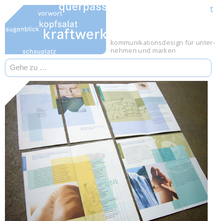
t
til.design
kommunikations­design
für unter­
nehmen und marken