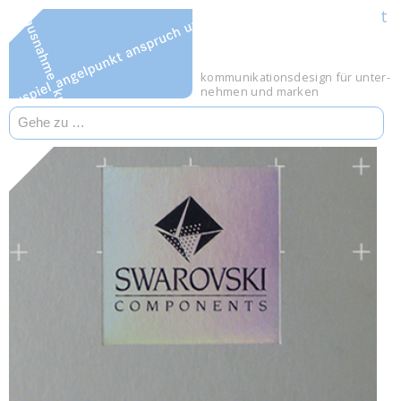
t
til.design
kommunikations­design
für unter­
nehmen und marken