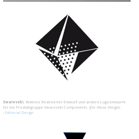
Swarovski
, Wattens Realisierter Entwurf und andere Logoentwürfe
für die Produktgruppe Swarovski Components.
(für Hesse Design)
Editorial Design