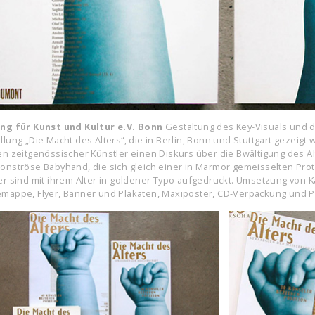
ng für Kunst und Kultur e.V. Bonn
Gestaltung des Key-Visuals und 
llung „Die Macht des Alters“, die in Berlin, Bonn und Stuttgart gezeigt
en zeitgenössischer Künstler einen Diskurs über die Bwältigung des Al
onströse Babyhand, die sich gleich einer in Marmor gemeisselten Pro
er sind mit ihrem Alter in goldener Typo aufgedruckt. Umsetzung von K
mappe, Flyer, Banner und Plakaten, Maxiposter, CD-Verpackung und P