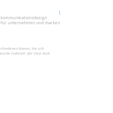
t
kommunikations­design
für unter­nehmen und marken
rschiedenen Namen, die sich
wurde realisiert.
(für Claus Koch