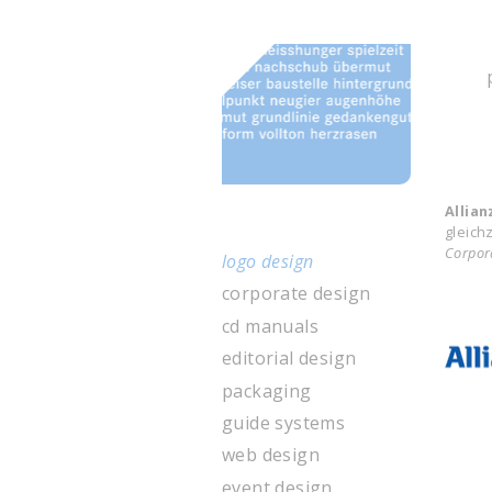
til.design
Allian
gleich
Corpor
logo design
corporate design
cd manuals
editorial design
packaging
guide systems
web design
event design